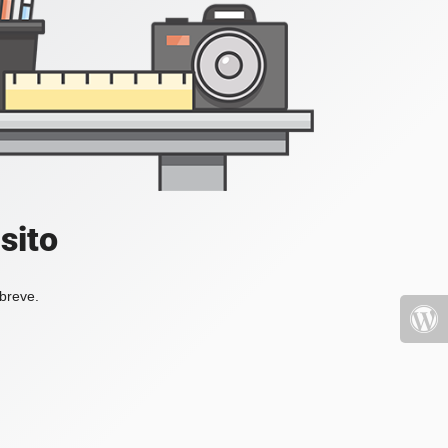
sito
 breve.